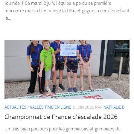
D
ipe
Journée 1 Ce mardi 2 juin, l’équipe a perdu sa première
rencontre mais a bien relevé la tête et gagne la deuxième haut
合
la...
Cr
te
ACTUALITÉS
/
VALLÈS TIME EN LIGNE
9 JUIN 2026
PAR
NATHALIE B
Championnat de France d’escalade 2026
Un très beau parcours pour les grimpeuses et grimpeurs du