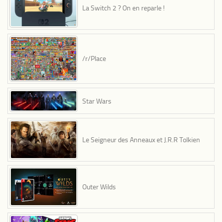
La Switch 2 ? On en reparle !
/r/Place
Star Wars
Le Seigneur des Anneaux et J.R.R Tolkien
Outer Wilds