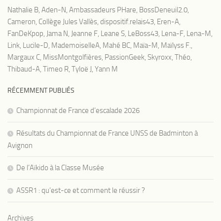
Nathalie B
,
Aden-N
,
Ambassadeurs PHare
,
BossDeneuil2.0
,
Cameron
,
Collège Jules Vallès
,
dispositif.relais43
,
Eren-A
,
FanDeKpop
,
Jama N
,
Jeanne F
,
Leane S
,
LeBoss43
,
Lena-F
,
Lena-M
,
Link
,
Lucile-D
,
MademoiselleA
,
Mahé BC
,
Maïa-M
,
Maïlyss F.
,
Margaux C
,
MissMontgolfières
,
PassionGeek
,
Skyroxx
,
Théo
,
Thibaud-A
,
Timeo R
,
Tyloë J
,
Yann M
RÉCEMMENT PUBLIÉS
Championnat de France d’escalade 2026
Résultats du Championnat de France UNSS de Badminton à
Avignon
De l’Aïkido à la Classe Musée
ASSR1 : qu’est-ce et comment le réussir ?
Archives